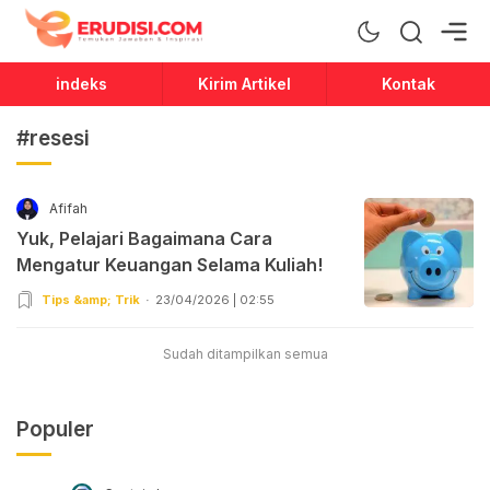
Erudisi
Temukan Jawaban dan Inspirasi
indeks
Kirim Artikel
Kontak
#resesi
Afifah
Yuk, Pelajari Bagaimana Cara
Mengatur Keuangan Selama Kuliah!
Tips &amp; Trik
23/04/2026 | 02:55
Sudah ditampilkan semua
Populer