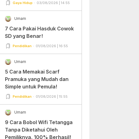
Gampang Banget dan Mudah
Gaya Hidup
03/08/2026 | 14:55
Dipraktekkan!
Umam
7 Cara Pakai Hasduk Cowok
SD yang Benar!
Pendidikan
01/08/2026 | 16:55
Umam
5 Cara Memakai Scarf
Pramuka yang Mudah dan
Simple untuk Pemula!
Pendidikan
01/08/2026 | 15:55
Umam
9 Cara Bobol Wifi Tetangga
Tanpa Diketahui Oleh
Pemiliknya, 100% Berhasil!