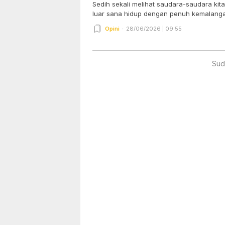
Sedih sekali melihat saudara-saudara ki
luar sana hidup dengan penuh kemalangan
Opini
28/06/2026 | 09:55
Sud