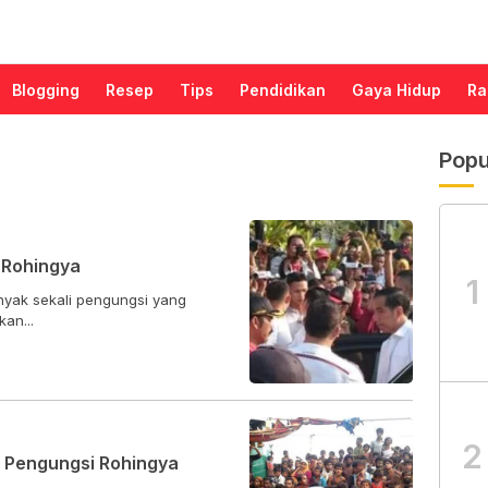
Blogging
Resep
Tips
Pendidikan
Gaya Hidup
Ra
Popu
 Rohingya
1
nyak sekali pengungsi yang
an...
2
 Pengungsi Rohingya