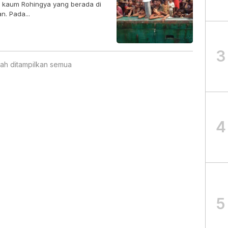
ta kaum Rohingya yang berada di
. Pada...
3
ah ditampilkan semua
4
5