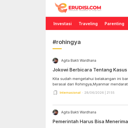
Erudisi
Temukan Jawaban dan Inspirasi
Investasi
Traveling
Parenting
#rohingya
Agita Bakti Wardhana
Jokowi Berbicara Tentang Kasus
Kita sudah mengetahui belakangan ini ba
berasal dari Rohingya,Myanmar mendaratk
Internasional
28/06/2026 | 21:55
Agita Bakti Wardhana
Pemerintah Harus Bisa Menerima