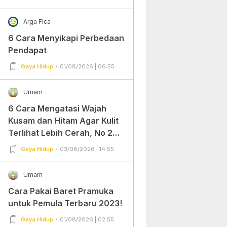
Arga Fica
6 Cara Menyikapi Perbedaan
Pendapat
Gaya Hidup
01/08/2026 | 06:55
Umam
6 Cara Mengatasi Wajah
Kusam dan Hitam Agar Kulit
Terlihat Lebih Cerah, No 2
Gampang Banget dan Mudah
Gaya Hidup
03/08/2026 | 14:55
Dipraktekkan!
Umam
Cara Pakai Baret Pramuka
untuk Pemula Terbaru 2023!
Gaya Hidup
01/08/2026 | 02:55