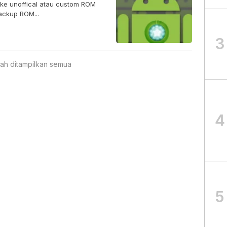
l ke unoffical atau custom ROM
ackup ROM...
3
ah ditampilkan semua
4
5