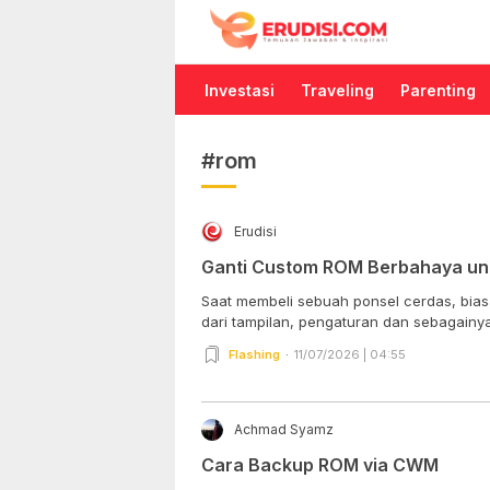
Erudisi
Temukan Jawaban dan Inspirasi
Investasi
Traveling
Parenting
#rom
Erudisi
Ganti Custom ROM Berbahaya unt
Saat membeli sebuah ponsel cerdas, bia
dari tampilan, pengaturan dan sebagainya 
Flashing
11/07/2026 | 04:55
Achmad Syamz
Cara Backup ROM via CWM