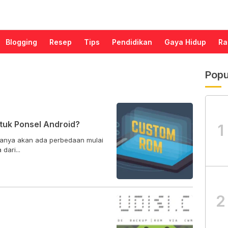
Blogging
Resep
Tips
Pendidikan
Gaya Hidup
Ra
Popu
uk Ponsel Android?
1
sanya akan ada perbedaan mulai
dari...
2