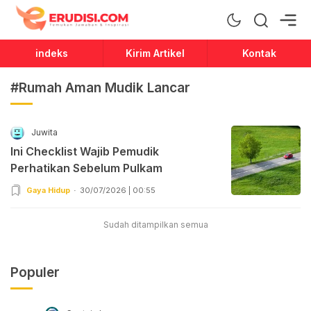
Erudisi
Temukan Jawaban dan Inspirasi
indeks
Kirim Artikel
Kontak
#Rumah Aman Mudik Lancar
Juwita
Ini Checklist Wajib Pemudik
Perhatikan Sebelum Pulkam
Gaya Hidup
30/07/2026 | 00:55
Sudah ditampilkan semua
Populer