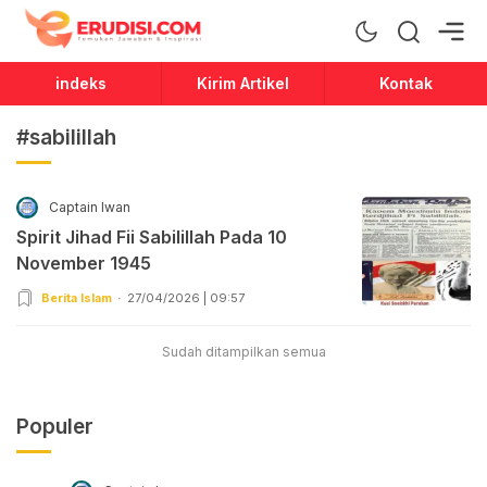
Erudisi
Temukan Jawaban dan Inspirasi
indeks
Kirim Artikel
Kontak
#sabilillah
Captain Iwan
Spirit Jihad Fii Sabilillah Pada 10
November 1945
Berita Islam
27/04/2026 | 09:57
Sudah ditampilkan semua
Populer