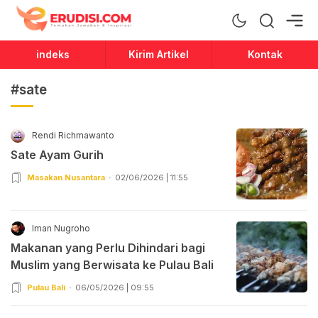
Erudisi
Temukan Jawaban dan Inspirasi
indeks
Kirim Artikel
Kontak
#sate
Rendi Richmawanto
Sate Ayam Gurih
Masakan Nusantara
02/06/2026 | 11:55
Iman Nugroho
Makanan yang Perlu Dihindari bagi
Muslim yang Berwisata ke Pulau Bali
Pulau Bali
06/05/2026 | 09:55