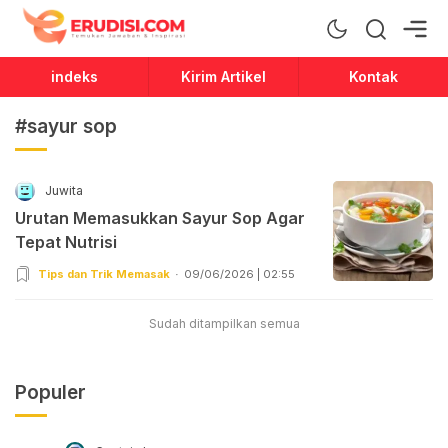
Erudisi
Temukan Jawaban dan Inspirasi
indeks
Kirim Artikel
Kontak
#sayur sop
Juwita
Urutan Memasukkan Sayur Sop Agar
Tepat Nutrisi
Tips dan Trik Memasak
09/06/2026 | 02:55
Sudah ditampilkan semua
Populer