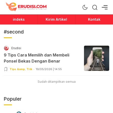
Erudisi
Temukan Jawaban dan Inspirasi
indeks
Kirim Artikel
Kontak
#second
Erudisi
9 Tips Cara Memilih dan Membeli
Ponsel Bekas Dengan Benar
Tips &amp; Trik
19/05/2026 | 14:55
Sudah ditampilkan semua
Populer