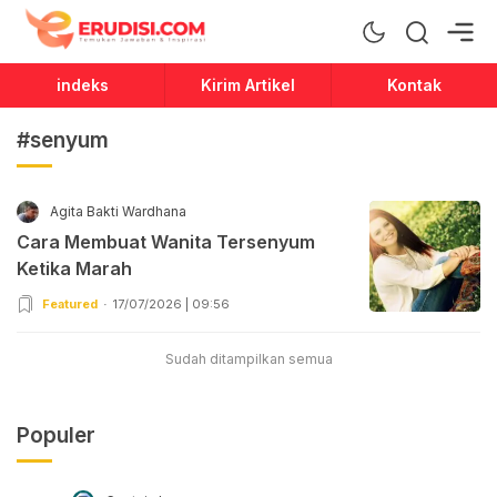
Erudisi
Temukan Jawaban dan Inspirasi
indeks
Kirim Artikel
Kontak
#senyum
Agita Bakti Wardhana
Cara Membuat Wanita Tersenyum
Ketika Marah
Featured
17/07/2026 | 09:56
Sudah ditampilkan semua
Populer