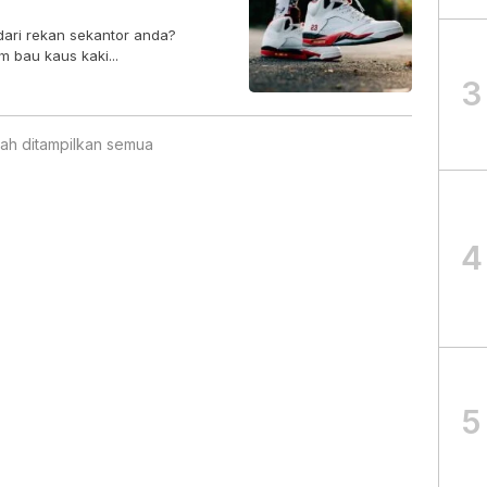
ari rekan sekantor anda?
 bau kaus kaki...
3
ah ditampilkan semua
4
5