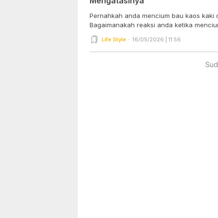
Mengatasinya
Pernahkah anda mencium bau kaos kaki d
Bagaimanakah reaksi anda ketika mencium
Life Style
16/05/2026 | 11:56
Sud