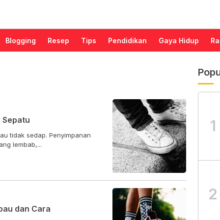
Blogging
Resep
Tips
Pendidikan
Gaya Hidup
Ra
Popu
i Sepatu
1
bau tidak sedap. Penyimpanan
ang lembab,...
2
bau dan Cara