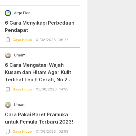
Arga Fica
6 Cara Menyikapi Perbedaan
Pendapat
Gaya Hidup
01/08/2026 | 06:55
Umam
6 Cara Mengatasi Wajah
Kusam dan Hitam Agar Kulit
Terlihat Lebih Cerah, No 2
Gampang Banget dan Mudah
Gaya Hidup
03/08/2026 | 14:55
Dipraktekkan!
Umam
Cara Pakai Baret Pramuka
untuk Pemula Terbaru 2023!
Gaya Hidup
01/08/2026 | 02:55