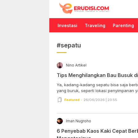
Erudisi
Temukan Jawaban dan Inspirasi
Investasi
Traveling
Parenting
#sepatu
Nino Artikel
Tips Menghilangkan Bau Busuk d
Ya, kadang-kadang sepatu bisa saja ber
yang buruk, seperti lokasi penyimpanan y
Featured
26/06/2026 | 23:55
Iman Nugroho
6 Penyebab Kaos Kaki Cepat Ber