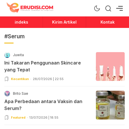
Erudisi
Temukan Jawaban dan Inspirasi
indeks
Kirim Artikel
Kontak
#Serum
Juwita
Ini Takaran Penggunaan Skincare
yang Tepat
Kecantikan
28/07/2026 | 22:55
Brito Sae
Apa Perbedaan antara Vaksin dan
Serum?
Featured
13/07/2026 | 18:55