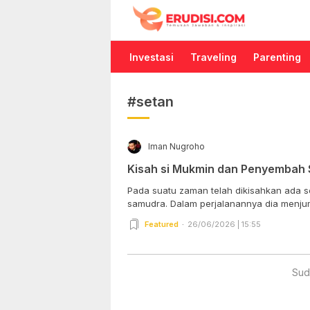
Erudisi
Temukan Jawaban dan Inspirasi
Investasi
Traveling
Parenting
#setan
Iman Nugroho
Kisah si Mukmin dan Penyembah 
Pada suatu zaman telah dikisahkan ada s
samudra. Dalam perjalanannya dia menjum
Featured
26/06/2026 | 15:55
Sud