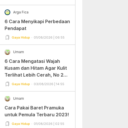
Arga Fica
6 Cara Menyikapi Perbedaan
Pendapat
Gaya Hidup
01/08/2026 | 06:55
Umam
6 Cara Mengatasi Wajah
Kusam dan Hitam Agar Kulit
Terlihat Lebih Cerah, No 2
Gampang Banget dan Mudah
Gaya Hidup
03/08/2026 | 14:55
Dipraktekkan!
Umam
Cara Pakai Baret Pramuka
untuk Pemula Terbaru 2023!
Gaya Hidup
01/08/2026 | 02:55