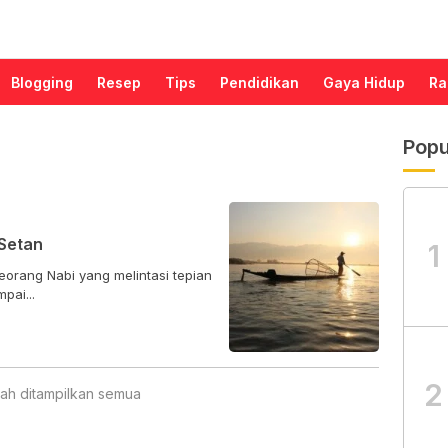
Blogging
Resep
Tips
Pendidikan
Gaya Hidup
Ra
Popu
Setan
1
eorang Nabi yang melintasi tepian
pai...
2
ah ditampilkan semua