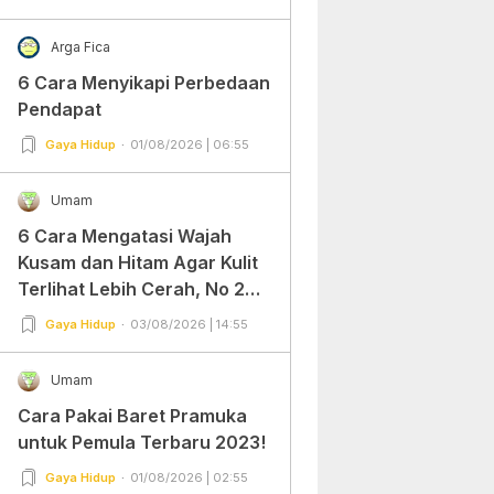
Arga Fica
6 Cara Menyikapi Perbedaan
Pendapat
Gaya Hidup
01/08/2026 | 06:55
Umam
6 Cara Mengatasi Wajah
Kusam dan Hitam Agar Kulit
Terlihat Lebih Cerah, No 2
Gampang Banget dan Mudah
Gaya Hidup
03/08/2026 | 14:55
Dipraktekkan!
Umam
Cara Pakai Baret Pramuka
untuk Pemula Terbaru 2023!
Gaya Hidup
01/08/2026 | 02:55