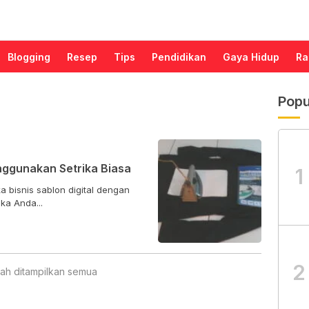
Blogging
Resep
Tips
Pendidikan
Gaya Hidup
Ra
Popu
nggunakan Setrika Biasa
1
isnis sablon digital dengan
setrika biasa yang ada di rumah? Jika Anda...
2
ah ditampilkan semua