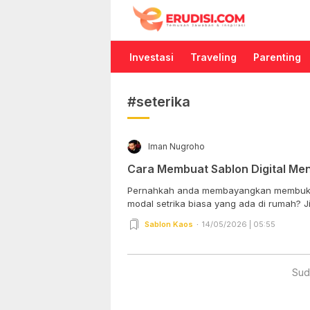
Erudisi
Temukan Jawaban dan Inspirasi
Investasi
Traveling
Parenting
#seterika
Iman Nugroho
Cara Membuat Sablon Digital Me
Pernahkah anda membayangkan membuka b
modal 
Sablon Kaos
14/05/2026 | 05:55
Sud