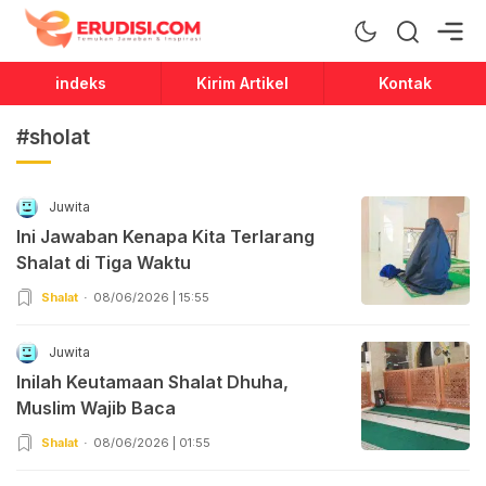
Erudisi
Temukan Jawaban dan Inspirasi
indeks
Kirim Artikel
Kontak
#sholat
Juwita
Ini Jawaban Kenapa Kita Terlarang
Shalat di Tiga Waktu
Shalat
08/06/2026 | 15:55
Juwita
Inilah Keutamaan Shalat Dhuha,
Muslim Wajib Baca
Shalat
08/06/2026 | 01:55