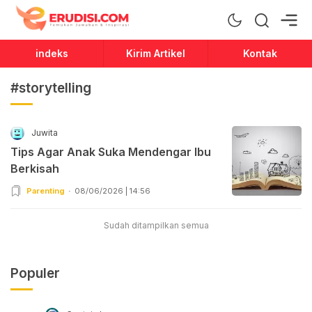
Erudisi
Temukan Jawaban dan Inspirasi
indeks
Kirim Artikel
Kontak
#storytelling
Juwita
Tips Agar Anak Suka Mendengar Ibu
Berkisah
Parenting
08/06/2026 | 14:56
Sudah ditampilkan semua
Populer