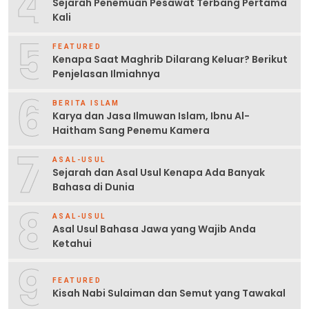
4
Sejarah Penemuan Pesawat Terbang Pertama
Kali
5
FEATURED
Kenapa Saat Maghrib Dilarang Keluar? Berikut
Penjelasan Ilmiahnya
6
BERITA ISLAM
Karya dan Jasa Ilmuwan Islam, Ibnu Al-
Haitham Sang Penemu Kamera
7
ASAL-USUL
Sejarah dan Asal Usul Kenapa Ada Banyak
Bahasa di Dunia
8
ASAL-USUL
Asal Usul Bahasa Jawa yang Wajib Anda
Ketahui
9
FEATURED
Kisah Nabi Sulaiman dan Semut yang Tawakal