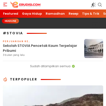
Featured
Erudisi
Temukan Jawaban dan Inspirasi
Gaya Hidup
Ramadhan
Resep
Tips & Trik
S
HEADLINE
#STOVIA
PERJUANGAN KEMERDEKAAN
Sekolah STOVIA Pencetak Kaum Terpelajar
Pribumi
3 bulan yang lalu
Sudah ditampilkan semua
TERPOPULER