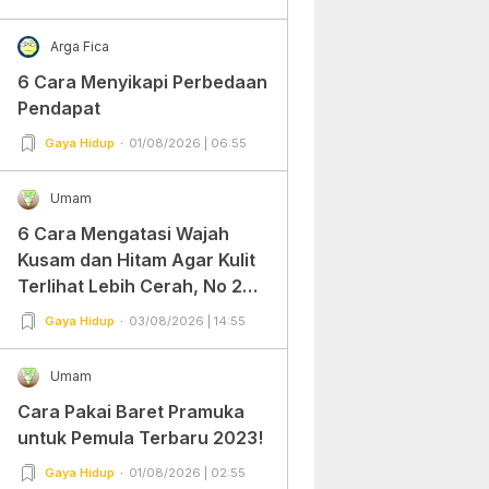
Arga Fica
6 Cara Menyikapi Perbedaan
Pendapat
Gaya Hidup
01/08/2026 | 06:55
Umam
6 Cara Mengatasi Wajah
Kusam dan Hitam Agar Kulit
Terlihat Lebih Cerah, No 2
Gampang Banget dan Mudah
Gaya Hidup
03/08/2026 | 14:55
Dipraktekkan!
Umam
Cara Pakai Baret Pramuka
untuk Pemula Terbaru 2023!
Gaya Hidup
01/08/2026 | 02:55