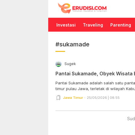
Erudisi
Temukan Jawaban dan Inspirasi
Investasi
Traveling
Parenting
#sukamade
Sugek
Pantai Sukamade, Obyek Wisata
Pantai Sukamade adalah salah satu panta
timur pulau Jawa, terletak di wilayah Kabu
Jawa Timur
25/05/2026 | 08:55
Sud