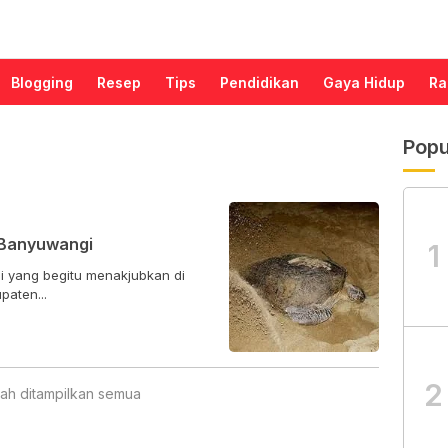
Blogging
Resep
Tips
Pendidikan
Gaya Hidup
Ra
Popu
 Banyuwangi
1
i yang begitu menakjubkan di
paten...
2
ah ditampilkan semua