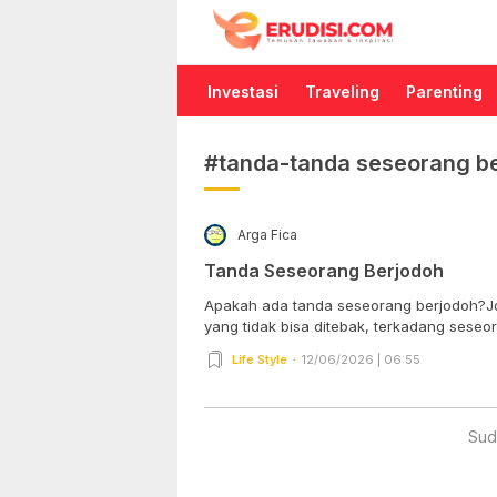
Erudisi
Temukan Jawaban dan Inspirasi
Investasi
Traveling
Parenting
#tanda-tanda seseorang b
Arga Fica
Tanda Seseorang Berjodoh
Apakah ada tanda seseorang berjodoh?J
yang tidak bisa ditebak, terkadang seseor
Life Style
12/06/2026 | 06:55
Sud