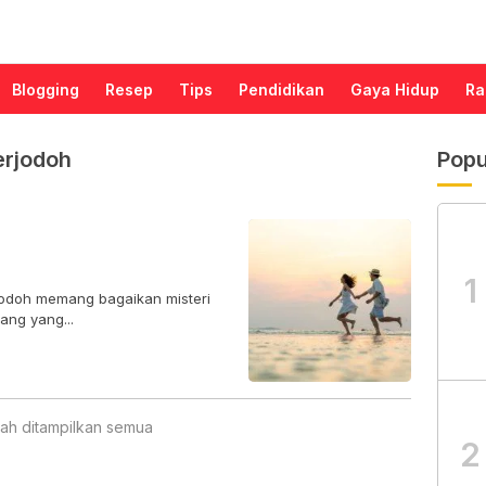
Blogging
Resep
Tips
Pendidikan
Gaya Hidup
Ra
erjodoh
Popu
1
odoh memang bagaikan misteri
ang yang...
ah ditampilkan semua
2