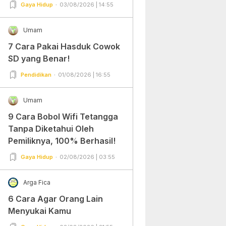
Gampang Banget dan Mudah
Gaya Hidup
03/08/2026 | 14:55
Dipraktekkan!
Umam
7 Cara Pakai Hasduk Cowok
SD yang Benar!
Pendidikan
01/08/2026 | 16:55
Umam
9 Cara Bobol Wifi Tetangga
Tanpa Diketahui Oleh
Pemiliknya, 100% Berhasil!
Gaya Hidup
02/08/2026 | 03:55
Arga Fica
6 Cara Agar Orang Lain
Menyukai Kamu