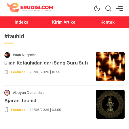
Erudisi
Temukan Jawaban dan Inspirasi
indeks
Kirim Artikel
Kontak
#tauhid
Iman Nugroho
Ujian Ketauhidan dari Sang Guru Sufi
Featured
26/06/2026 | 16:55
Abbyan Dananda J
Ajaran Tauhid
Featured
24/06/2026 | 03:55