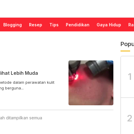
Blogging
Resep
Tips
Pendidikan
Gaya Hidup
Ra
Popu
ihat Lebih Muda
1
metode dalam perawatan kulit
g berguna...
2
ah ditampilkan semua