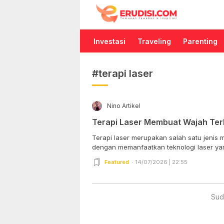
Erudisi
Temukan Jawaban dan Inspirasi
Investasi
Traveling
Parenting
#terapi laser
Nino Artikel
Terapi Laser Membuat Wajah Terl
Terapi laser merupakan salah satu jenis 
dengan memanfaatkan teknologi laser yan
Featured
14/07/2026 | 22:55
Sud