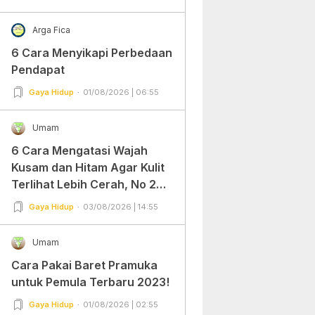
Arga Fica
6 Cara Menyikapi Perbedaan
Pendapat
Gaya Hidup
01/08/2026 | 06:55
Umam
6 Cara Mengatasi Wajah
Kusam dan Hitam Agar Kulit
Terlihat Lebih Cerah, No 2
Gampang Banget dan Mudah
Gaya Hidup
03/08/2026 | 14:55
Dipraktekkan!
Umam
Cara Pakai Baret Pramuka
untuk Pemula Terbaru 2023!
Gaya Hidup
01/08/2026 | 02:55