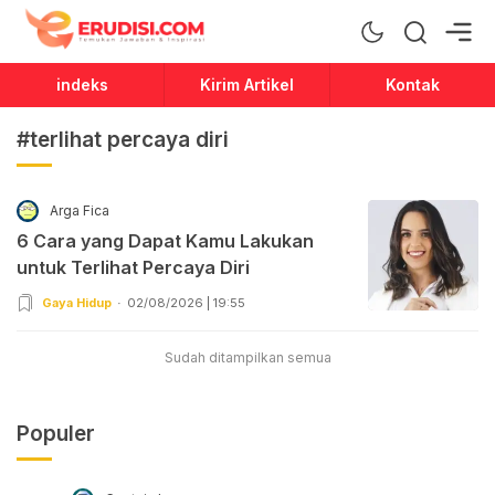
Erudisi
Temukan Jawaban dan Inspirasi
indeks
Kirim Artikel
Kontak
#terlihat percaya diri
Arga Fica
6 Cara yang Dapat Kamu Lakukan
untuk Terlihat Percaya Diri
Gaya Hidup
02/08/2026 | 19:55
Sudah ditampilkan semua
Populer