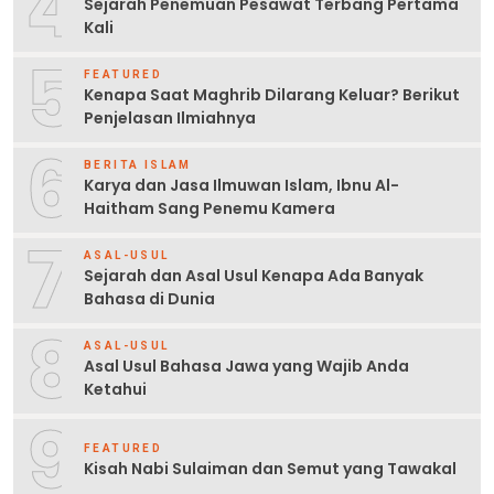
4
Sejarah Penemuan Pesawat Terbang Pertama
Kali
5
FEATURED
Kenapa Saat Maghrib Dilarang Keluar? Berikut
Penjelasan Ilmiahnya
6
BERITA ISLAM
Karya dan Jasa Ilmuwan Islam, Ibnu Al-
Haitham Sang Penemu Kamera
7
ASAL-USUL
Sejarah dan Asal Usul Kenapa Ada Banyak
Bahasa di Dunia
8
ASAL-USUL
Asal Usul Bahasa Jawa yang Wajib Anda
Ketahui
9
FEATURED
Kisah Nabi Sulaiman dan Semut yang Tawakal