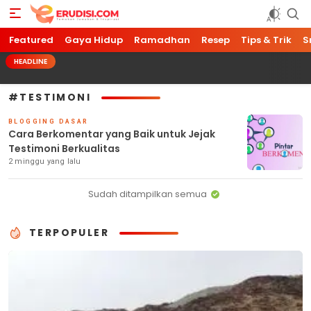
Featured
Erudisi
Temukan Jawaban dan Inspirasi
Gaya Hidup
Ramadhan
Resep
Tips & Trik
S
HEADLINE
#TESTIMONI
BLOGGING DASAR
Cara Berkomentar yang Baik untuk Jejak
Testimoni Berkualitas
2 minggu yang lalu
Sudah ditampilkan semua
TERPOPULER