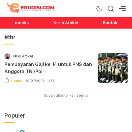
Erudisi
Temukan Jawaban dan Inspirasi
indeks
Kirim Artikel
Kontak
#thr
Nino Artikel
Pembayaran Gaji ke 14 untuk PNS dan
Anggota TNI/Polri
Politik
10/07/2026 | 11:55
Sudah ditampilkan semua
Populer