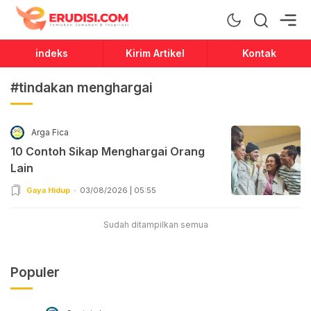
Erudisi
Temukan Jawaban dan Inspirasi
indeks
Kirim Artikel
Kontak
#tindakan menghargai
Arga Fica
10 Contoh Sikap Menghargai Orang
Lain
Gaya Hidup
03/08/2026 | 05:55
Sudah ditampilkan semua
Populer