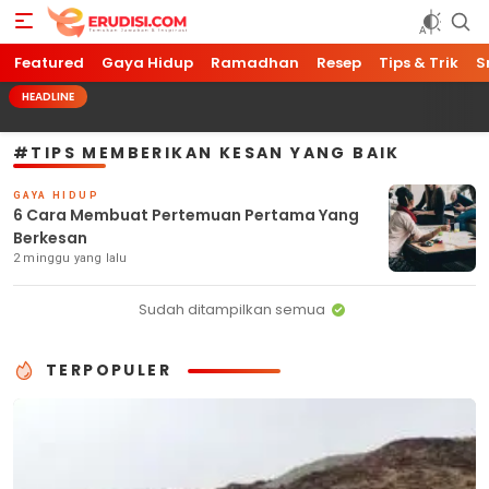
Featured
Erudisi
Temukan Jawaban dan Inspirasi
Gaya Hidup
Ramadhan
Resep
Tips & Trik
S
HEADLINE
#TIPS MEMBERIKAN KESAN YANG BAIK
GAYA HIDUP
6 Cara Membuat Pertemuan Pertama Yang
Berkesan
2 minggu yang lalu
Sudah ditampilkan semua
TERPOPULER