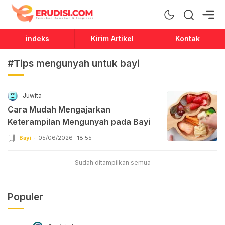
Erudisi
Temukan Jawaban dan Inspirasi
indeks
Kirim Artikel
Kontak
#Tips mengunyah untuk bayi
Juwita
Cara Mudah Mengajarkan
Keterampilan Mengunyah pada Bayi
Bayi
05/06/2026 | 18:55
Sudah ditampilkan semua
Populer