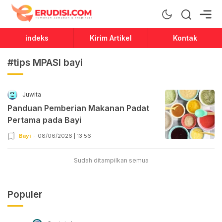
Erudisi
Temukan Jawaban dan Inspirasi
indeks
Kirim Artikel
Kontak
#tips MPASI bayi
Juwita
Panduan Pemberian Makanan Padat
Pertama pada Bayi
Bayi
08/06/2026 | 13:56
Sudah ditampilkan semua
Populer