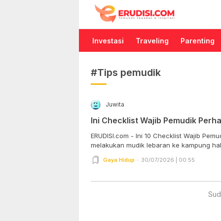
Erudisi
Temukan Jawaban dan Inspirasi
Investasi
Traveling
Parenting
#Tips pemudik
Juwita
Ini Checklist Wajib Pemudik Perh
ERUDISI.com - Ini 10 Checklist Wajib Pem
melakukan mudik lebaran ke kampung hala
Gaya Hidup
30/07/2026 | 00:55
Sud