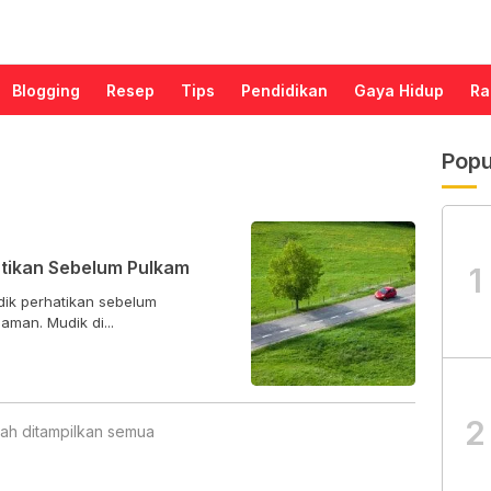
Blogging
Resep
Tips
Pendidikan
Gaya Hidup
Ra
Popu
atikan Sebelum Pulkam
1
udik perhatikan sebelum
man. Mudik di...
2
ah ditampilkan semua