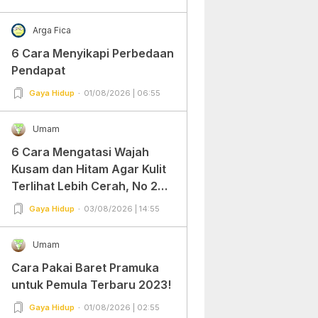
Arga Fica
6 Cara Menyikapi Perbedaan
Pendapat
Gaya Hidup
01/08/2026 | 06:55
Umam
6 Cara Mengatasi Wajah
Kusam dan Hitam Agar Kulit
Terlihat Lebih Cerah, No 2
Gampang Banget dan Mudah
Gaya Hidup
03/08/2026 | 14:55
Dipraktekkan!
Umam
Cara Pakai Baret Pramuka
untuk Pemula Terbaru 2023!
Gaya Hidup
01/08/2026 | 02:55