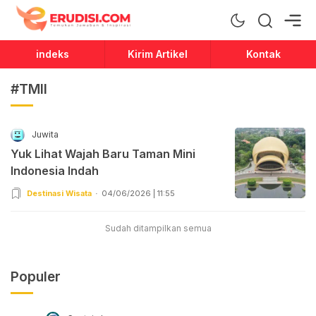
Erudisi
Temukan Jawaban dan Inspirasi
indeks
Kirim Artikel
Kontak
#TMII
Juwita
Yuk Lihat Wajah Baru Taman Mini
Indonesia Indah
Destinasi Wisata
04/06/2026 | 11:55
Sudah ditampilkan semua
Populer