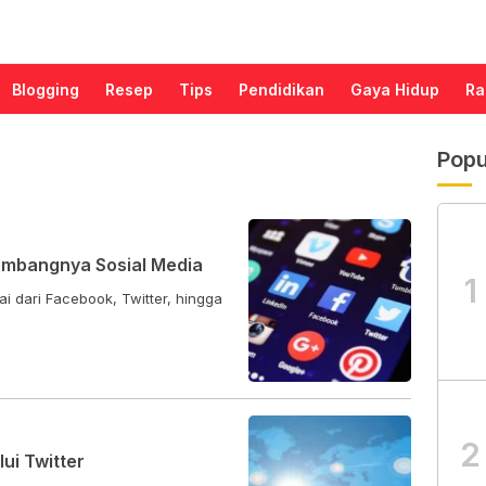
Blogging
Resep
Tips
Pendidikan
Gaya Hidup
Ra
Popu
embangnya Sosial Media
1
 dari Facebook, Twitter, hingga
.
2
ui Twitter