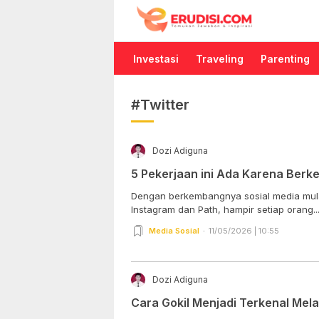
Erudisi
Temukan Jawaban dan Inspirasi
Investasi
Traveling
Parenting
#Twitter
Dozi Adiguna
5 Pekerjaan ini Ada Karena Berk
Dengan berkembangnya sosial media mulai
Instagram dan Path, hampir setiap orang..
Media Sosial
11/05/2026 | 10:55
Dozi Adiguna
Cara Gokil Menjadi Terkenal Melal