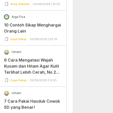
Arsip Sekolah
04/08/2026 | 18:55
Arga Fica
10 Contoh Sikap Menghargai
Orang Lain
Gaya Hidup
03/08/2026 | 05:55
Umam
6 Cara Mengatasi Wajah
Kusam dan Hitam Agar Kulit
Terlihat Lebih Cerah, No 2
Gampang Banget dan Mudah
Gaya Hidup
03/08/2026 | 14:55
Dipraktekkan!
Umam
7 Cara Pakai Hasduk Cowok
SD yang Benar!