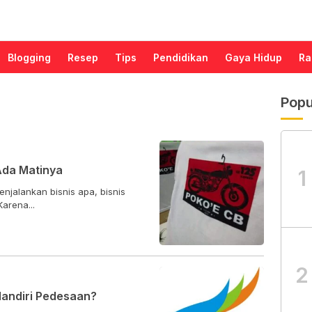
Blogging
Resep
Tips
Pendidikan
Gaya Hidup
Ra
Popu
Ada Matinya
1
njalankan bisnis apa, bisnis
arena...
2
andiri Pedesaan?