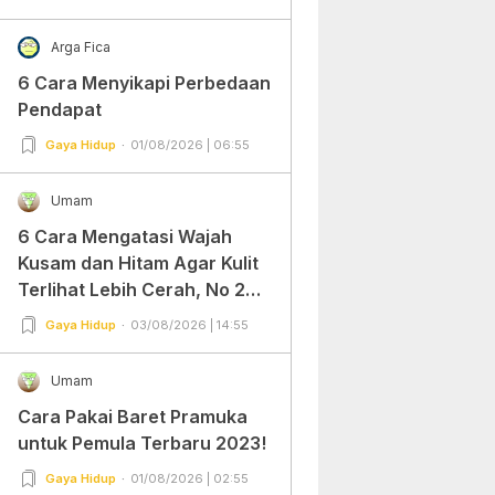
Arga Fica
6 Cara Menyikapi Perbedaan
Pendapat
Gaya Hidup
01/08/2026 | 06:55
Umam
6 Cara Mengatasi Wajah
Kusam dan Hitam Agar Kulit
Terlihat Lebih Cerah, No 2
Gampang Banget dan Mudah
Gaya Hidup
03/08/2026 | 14:55
Dipraktekkan!
Umam
Cara Pakai Baret Pramuka
untuk Pemula Terbaru 2023!
Gaya Hidup
01/08/2026 | 02:55