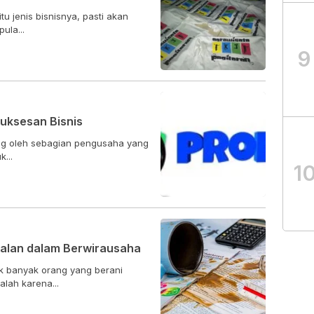
u jenis bisnisnya, pasti akan
ula...
9
suksesan Bisnis
ing oleh sebagian pengusaha yang
...
1
alan dalam Berwirausaha
k banyak orang yang berani
lah karena...