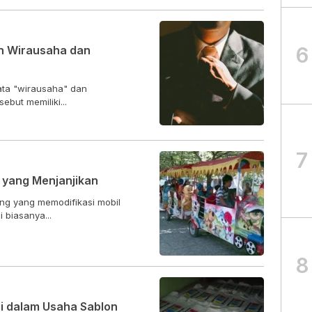
6
n Wirausaha dan
kata "wirausaha" dan
ebut memiliki...
7
t yang Menjanjikan
ng yang memodifikasi mobil
 biasanya...
8
i dalam Usaha Sablon