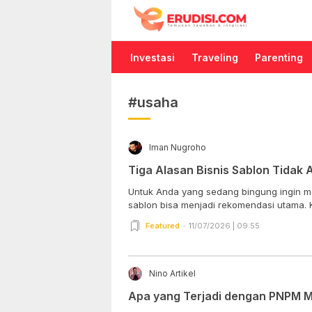
Erudisi
Temukan Jawaban dan Inspirasi
Investasi
Traveling
Parenting
#usaha
Iman Nugroho
Tiga Alasan Bisnis Sablon Tidak 
Untuk Anda yang sedang bingung ingin me
sablon bisa menjadi rekomendasi utama. K
Featured
11/07/2026 | 09:55
Nino Artikel
Apa yang Terjadi dengan PNPM M