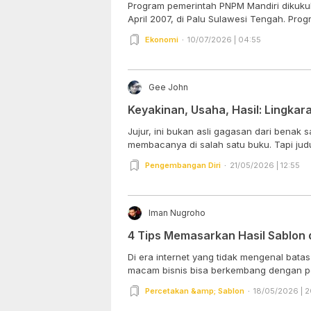
Program pemerintah PNPM Mandiri dikuku
April 2007, di Palu Sulawesi Tengah. Progra
Ekonomi
10/07/2026 | 04:55
Gee John
Keyakinan, Usaha, Hasil: Lingkar
Jujur, ini bukan asli gagasan dari benak 
membacanya di salah satu buku. Tapi judu
Pengembangan Diri
21/05/2026 | 12:55
Iman Nugroho
4 Tips Memasarkan Hasil Sablon d
Di era internet yang tidak mengenal bata
macam bisnis bisa berkembang dengan pes
Percetakan &amp; Sablon
18/05/2026 | 2