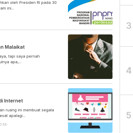
hkan oleh Presiden RI pada 30
m ini...
3
an Malaikat
saya, tapi saya pernah
lnya apa,...
4
i Internet
san ruang ini membuat segala
5
at apalagi...
0:55