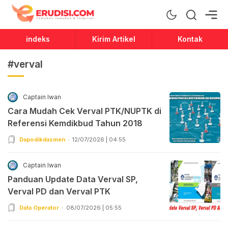
Erudisi
Temukan Jawaban dan Inspirasi
indeks
Kirim Artikel
Kontak
#verval
Captain Iwan
Cara Mudah Cek Verval PTK/NUPTK di
Referensi Kemdikbud Tahun 2018
Dapodikdasmen
12/07/2026 | 04:55
Captain Iwan
Panduan Update Data Verval SP,
Verval PD dan Verval PTK
Data Operator
08/07/2026 | 05:55