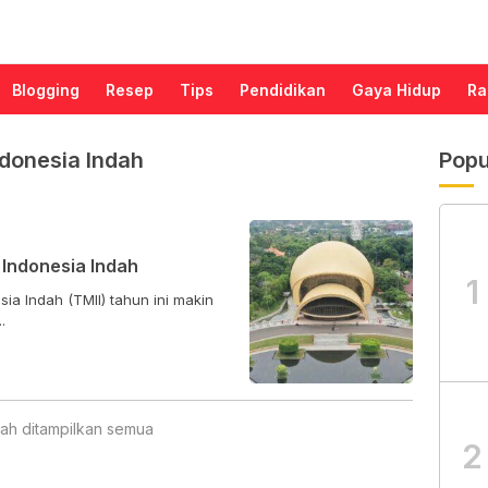
Blogging
Resep
Tips
Pendidikan
Gaya Hidup
Ra
donesia Indah
Popu
 Indonesia Indah
1
a Indah (TMII) tahun ini makin
.
ah ditampilkan semua
2