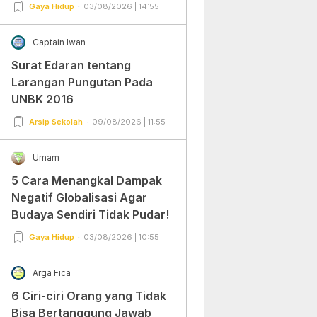
Gampang Banget dan Mudah
Gaya Hidup
03/08/2026 | 14:55
Dipraktekkan!
Captain Iwan
Surat Edaran tentang
Larangan Pungutan Pada
UNBK 2016
Arsip Sekolah
09/08/2026 | 11:55
Umam
5 Cara Menangkal Dampak
Negatif Globalisasi Agar
Budaya Sendiri Tidak Pudar!
Gaya Hidup
03/08/2026 | 10:55
Arga Fica
6 Ciri-ciri Orang yang Tidak
Bisa Bertanggung Jawab