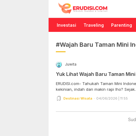
Erudisi
Temukan Jawaban dan Inspirasi
Investasi
Traveling
Parenting
#Wajah Baru Taman Mini In
Juwita
Yuk Lihat Wajah Baru Taman Mini
ERUDISI.com- Tahukah Taman Mini Indonesi
kekinian, indah dan makin rapi lho? Sejak..
Destinasi Wisata
04/06/2026 | 11:55
Sud