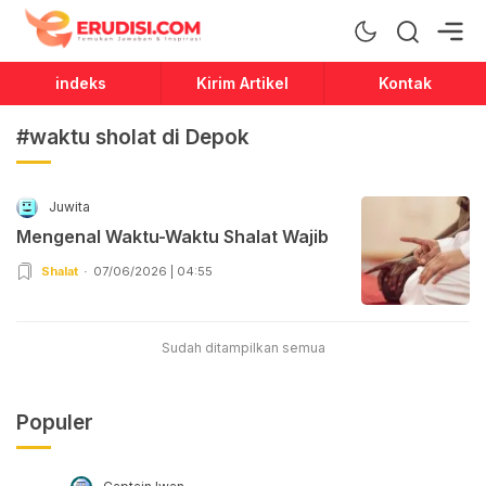
Erudisi
Temukan Jawaban dan Inspirasi
indeks
Kirim Artikel
Kontak
#waktu sholat di Depok
Juwita
Mengenal Waktu-Waktu Shalat Wajib
Shalat
07/06/2026 | 04:55
Sudah ditampilkan semua
Populer