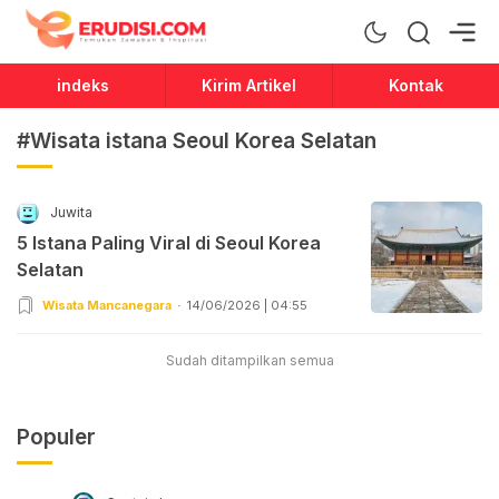
Erudisi
Temukan Jawaban dan Inspirasi
indeks
Kirim Artikel
Kontak
#Wisata istana Seoul Korea Selatan
Juwita
5 Istana Paling Viral di Seoul Korea
Selatan
Wisata Mancanegara
14/06/2026 | 04:55
Sudah ditampilkan semua
Populer