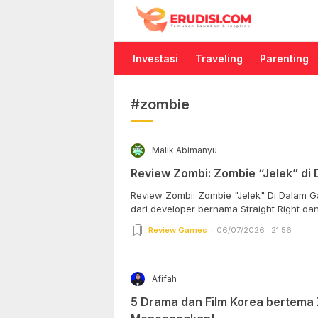
Erudisi
Temukan Jawaban dan Inspirasi
Investasi
Traveling
Parenting
#zombie
Malik Abimanyu
Review Zombi: Zombie “Jelek” d
Review Zombi: Zombie "Jelek" Di Dalam
dari developer bernama Straight Right dan.
Review Games
06/07/2026 | 21:56
Afifah
5 Drama dan Film Korea bertema 