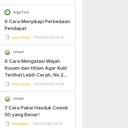
Arga Fica
6 Cara Menyikapi Perbedaan
Pendapat
Gaya Hidup
01/08/2026 | 06:55
Umam
6 Cara Mengatasi Wajah
Kusam dan Hitam Agar Kulit
Terlihat Lebih Cerah, No 2
Gampang Banget dan Mudah
Gaya Hidup
03/08/2026 | 14:55
Dipraktekkan!
Umam
7 Cara Pakai Hasduk Cowok
SD yang Benar!
Pendidikan
01/08/2026 | 16:55