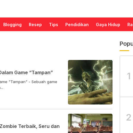
Blogging
Resep
Tips
Pendidikan
Gaya Hidup
Ra
Popu
i Dalam Game “Tampan”
1
 Game "Tampan" - Sebuah game
..
2
Zombie Terbaik, Seru dan