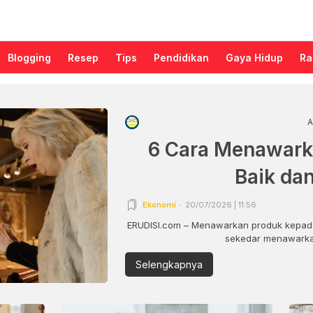
Blogging
Resep
Tips
Pendidikan
Gaya Hidup
Ra
A
6 Cara Menawark
Baik da
Ekonomi
20/07/2026 | 11:56
ERUDISI.com – Menawarkan produk kepada
sekedar menawarkan
Selengkapnya