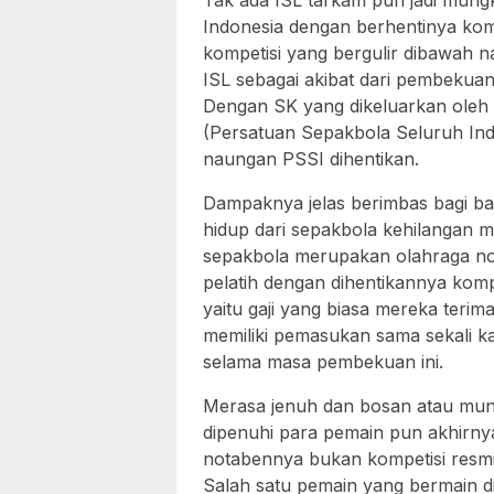
Tak ada ISL tarkam pun jadi mung
Indonesia dengan berhentinya komp
kompetisi yang bergulir dibawah n
ISL sebagai akibat dari pembekua
Dengan SK yang dikeluarkan ole
(Persatuan Sepakbola Seluruh Ind
naungan PSSI dihentikan.
Dampaknya jelas berimbas bagi b
hidup dari sepakbola kehilangan m
sepakbola merupakan olahraga nomo
pelatih dengan dihentikannya ko
yaitu gaji yang biasa mereka terim
memiliki pemasukan sama sekali k
selama masa pembekuan ini.
Merasa jenuh dan bosan atau mun
dipenuhi para pemain pun akhirn
notabennya bukan kompetisi resmi
Salah satu pemain yang bermain di