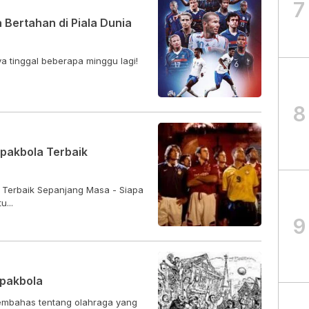
7
 Bertahan di Piala Dunia
ya tinggal beberapa minggu lagi!
8
epakbola Terbaik
 Terbaik Sepanjang Masa - Siapa
...
9
epakbola