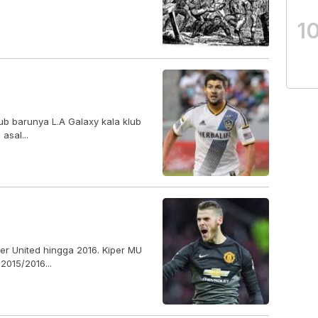
1
ub barunya L.A Galaxy kala klub
asal...
r United hingga 2016. Kiper MU
2015/2016...