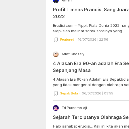
Afifah
Profil Timnas Prancis, Sang Juara
2022
Erudisi.com – Yippi, Piala Dunia 2022 han
Siap-siap melihat sorak sorainya yang...
Featured
16/07/2026 | 22:56
Arief Ghozaly
4 Alasan Era 90-an adalah Era S
Sepanjang Masa
4 Alasan Era 90-an Adalah Era Sepakbola
yang tidak mengenal dengan olahraga satu
Sepak Bola
06/07/2026 | 03:55
Tri Purnomo Aji
Sejarah Terciptanya Olahraga S
Halo sahabat erudisi... Kali ini kita akan membahas tentang olahraga yang