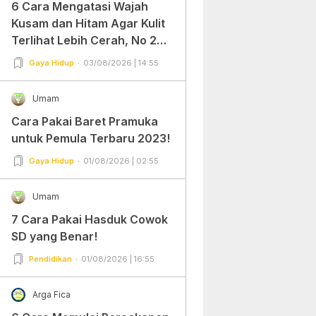
6 Cara Mengatasi Wajah
Kusam dan Hitam Agar Kulit
Terlihat Lebih Cerah, No 2
Gampang Banget dan Mudah
Gaya Hidup
03/08/2026 | 14:55
Dipraktekkan!
Umam
Cara Pakai Baret Pramuka
untuk Pemula Terbaru 2023!
Gaya Hidup
01/08/2026 | 02:55
Umam
7 Cara Pakai Hasduk Cowok
SD yang Benar!
Pendidikan
01/08/2026 | 16:55
Arga Fica