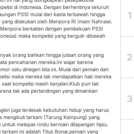
kin ini hal yang diungkapkan pesepakbola
etisi di Indonesia. Dengan berhentinya seluruh
1
aungan PSSI mulai dari kasta terbawah hingga
n yang dilakukan oleh Menpora RI Imam Nahrawi.
h Menpora berkaitan dengan pembekuan PSSI
onesia) maka kompetisi yang bergulir dibawah
2
anyak orang bahkan hingga jutaan orang yang
ata pencaharian mereka.Ini wajar karena
r satu dinegeri kita ini. Mulai dari pemain dan
mpetisi maka mereka tak mendapatkan hak mereka
a saat kompetisi masih berjalan.Klub pun tak
arena tak ada pertandingan yang dimainkan
3
gkin juga terdesak kebutuhan hidup yang harus
ya mengikuti tarkam (Tarung Kampung) yang
 untuk melepas rindu bermain dilapangan hijau.
 tarkam ini adalah Titus Bonai,pemain yang