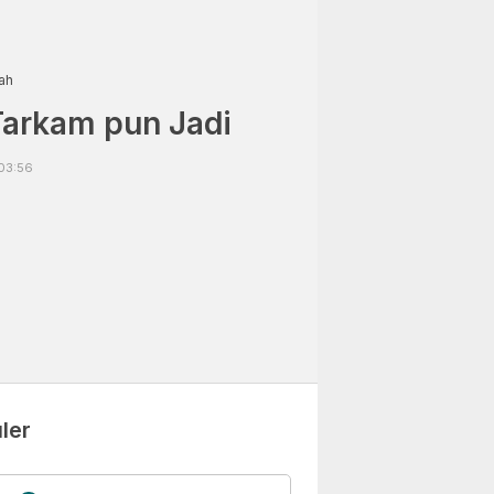
ah
Tarkam pun Jadi
03:56
ler