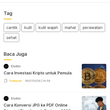
Tag
cantik
kulit
kulit wajah
mahal
perawatan
sehat
Baca Juga
Erudisi
Cara Investasi Kripto untuk Pemula
Featured
19/07/2026 | 14:56
Erudisi
Cara Konversi JPG ke PDF Online