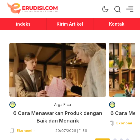
Erudisi
Temukan Jawaban dan Inspirasi
indeks
Kirim Artikel
Kontak
Arga Fica
6 Cara Menawarkan Produk dengan
6 Cara Men
Baik dan Menarik
Ekonomi
Ekonomi
20/07/2026 | 11:56