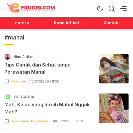
Erudisi
Temukan Jawaban dan Inspirasi
indeks
Kirim Artikel
Kontak
#mahal
Nino Artikel
Tips Cantik dan Sehat tanpa
Perawatan Mahal
Featured
15/07/2026 | 11:55
Sofiatuljana
Mah, Kalau yang Ini sih Mahal Nggak
Mah?
Anak-anak dan Remaja
11/05/2026 | 03:56