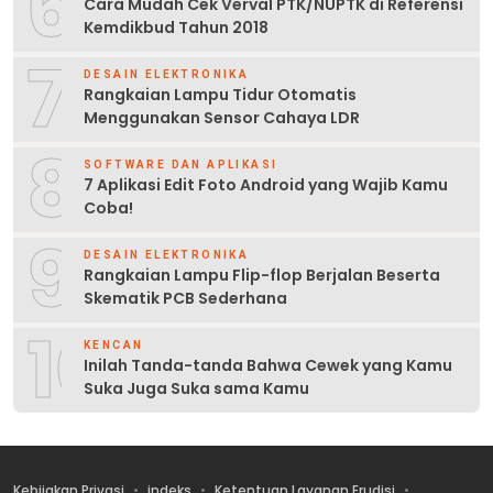
6
Cara Mudah Cek Verval PTK/NUPTK di Referensi
Kemdikbud Tahun 2018
7
DESAIN ELEKTRONIKA
Rangkaian Lampu Tidur Otomatis
Menggunakan Sensor Cahaya LDR
8
SOFTWARE DAN APLIKASI
7 Aplikasi Edit Foto Android yang Wajib Kamu
Coba!
9
DESAIN ELEKTRONIKA
Rangkaian Lampu Flip-flop Berjalan Beserta
Skematik PCB Sederhana
10
KENCAN
Inilah Tanda-tanda Bahwa Cewek yang Kamu
Suka Juga Suka sama Kamu
Kebijakan Privasi
indeks
Ketentuan Layanan Erudisi