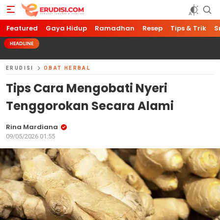
Featured
Gaya Hidup
Ramadhan
Resep
Tips & Trik
S
HEADLINE
ERUDISI
OBAT HERBAL
Tips Cara Mengobati Nyeri
Tenggorokan Secara Alami
Rina Mardiana
09/05/2026 01:55