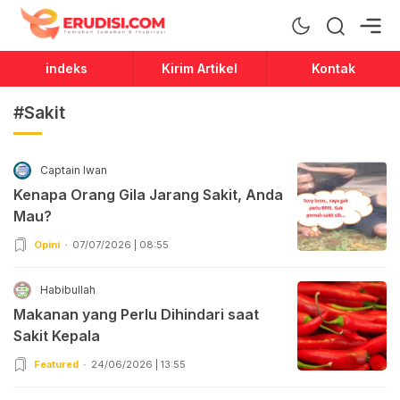
Erudisi
Temukan Jawaban dan Inspirasi
indeks
Kirim Artikel
Kontak
#Sakit
Captain Iwan
Kenapa Orang Gila Jarang Sakit, Anda
Mau?
Opini
07/07/2026 | 08:55
Habibullah
Makanan yang Perlu Dihindari saat
Sakit Kepala
Featured
24/06/2026 | 13:55