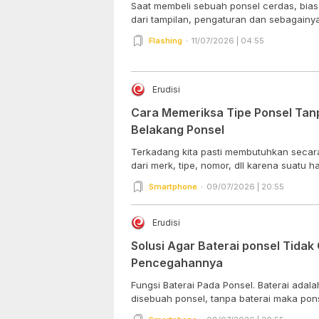
Saat membeli sebuah ponsel cerdas, bia
dari tampilan, pengaturan dan sebagainya 
Flashing
11/07/2026 | 04:55
Erudisi
Cara Memeriksa Tipe Ponsel Tanp
Belakang Ponsel
Terkadang kita pasti membutuhkan secara 
dari merk, tipe, nomor, dll karena suatu hal
Smartphone
09/07/2026 | 20:55
Erudisi
Solusi Agar Baterai ponsel Tida
Pencegahannya
Fungsi Baterai Pada Ponsel. Baterai ada
disebuah ponsel, tanpa baterai maka ponse