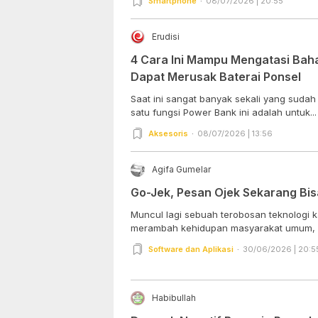
Smartphone
08/07/2026 | 20:55
Erudisi
4 Cara Ini Mampu Mengatasi Bah
Dapat Merusak Baterai Ponsel
Saat ini sangat banyak sekali yang sud
satu fungsi Power Bank ini adalah untuk...
Aksesoris
08/07/2026 | 13:56
Agifa Gumelar
Go-Jek, Pesan Ojek Sekarang Bis
Muncul lagi sebuah terobosan teknologi 
merambah kehidupan masyarakat umum, yai
Software dan Aplikasi
30/06/2026 | 20:5
Habibullah