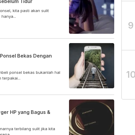
sebelum Tidur
sel, kita pasti akan sulit
hanya...
9
i Ponsel Bekas Dengan
1
beli ponsel bekas bukanlah hal
terpakai...
rger HP yang Bagus &
rnya terbilang sulit jika kita
rena...