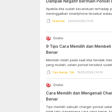
Dampak Negatif Bermain Ponsel 
Apabila kita sudah kecanduan terhadap pon
meninggalkan smartphone tersebut walau 
Featured
24/06/2026 | 11:55
Erudisi
9 Tips Cara Memilih dan Membel
Benar
Memilah-milah pada saat kita hendak mem
yang mudah, selain ponsel tersebut sudah 
Tips &amp; Trik
19/05/2026 | 14:55
Erudisi
Cara Memilih dan Mengenali Cha
Benar
Tips memilih sebuah charger ponsel sebena
tidak tahu bagaimana cara yang benar, ka