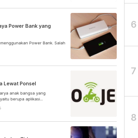
6
aya Power Bank yang
ah menggunakan Power Bank. Salah
7
a Lewat Ponsel
karya anak bangsa yang
tu berupa aplikasi...
5
8