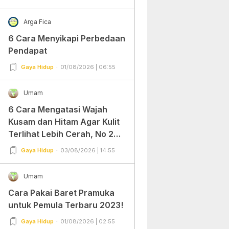
Arga Fica
6 Cara Menyikapi Perbedaan
Pendapat
Gaya Hidup
01/08/2026 | 06:55
Umam
6 Cara Mengatasi Wajah
Kusam dan Hitam Agar Kulit
Terlihat Lebih Cerah, No 2
Gampang Banget dan Mudah
Gaya Hidup
03/08/2026 | 14:55
Dipraktekkan!
Umam
Cara Pakai Baret Pramuka
untuk Pemula Terbaru 2023!
Gaya Hidup
01/08/2026 | 02:55