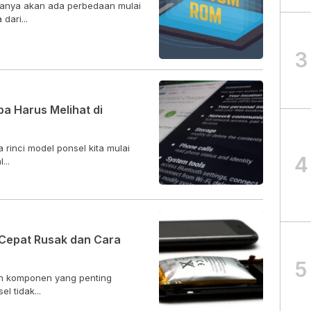
sanya akan ada perbedaan mulai
dari...
3
a Harus Melihat di
rinci model ponsel kita mulai
4
...
k Cepat Rusak dan Cara
5
lah komponen yang penting
l tidak...