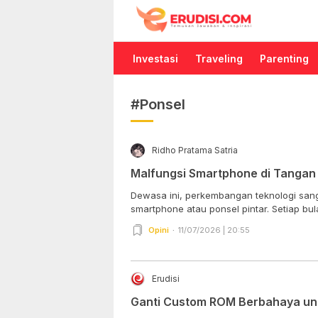
Erudisi
Temukan Jawaban dan Inspirasi
Investasi
Traveling
Parenting
#Ponsel
Ridho Pratama Satria
Malfungsi Smartphone di Tanga
Dewasa ini, perkembangan teknologi sang
smartphone atau ponsel pintar. Setiap bula
Opini
11/07/2026 | 20:55
Erudisi
Ganti Custom ROM Berbahaya unt