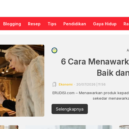
Blogging
Resep
Tips
Pendidikan
Gaya Hidup
Ra
A
6 Cara Menawark
Baik da
Ekonomi
20/07/2026 | 11:56
ERUDISI.com – Menawarkan produk kepada
sekedar menawarkan
Selengkapnya