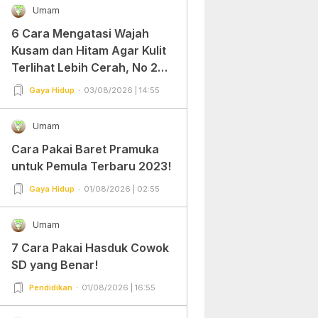
Umam
6 Cara Mengatasi Wajah
Kusam dan Hitam Agar Kulit
Terlihat Lebih Cerah, No 2
Gampang Banget dan Mudah
Gaya Hidup
03/08/2026 | 14:55
Dipraktekkan!
Umam
Cara Pakai Baret Pramuka
untuk Pemula Terbaru 2023!
Gaya Hidup
01/08/2026 | 02:55
Umam
7 Cara Pakai Hasduk Cowok
SD yang Benar!
Pendidikan
01/08/2026 | 16:55