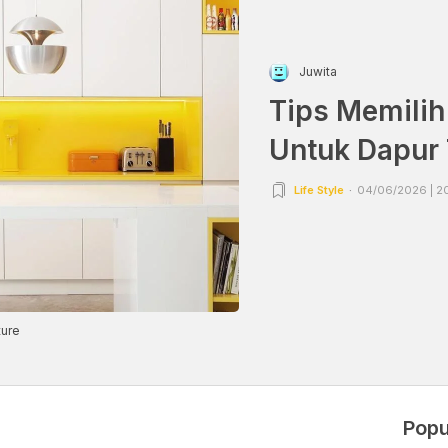
Juwita
Tips Memilih
Untuk Dapur 
Life Style
04/06/2026 | 2
ture
Popu