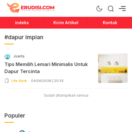
Erudisi
Temukan Jawaban dan Inspirasi
indeks
Kirim Artikel
Kontak
#dapur impian
Juwita
Tips Memilih Lemari Minimalis Untuk
Dapur Tercinta
Life Style
04/06/2026 | 20:55
Sudah ditampilkan semua
Populer