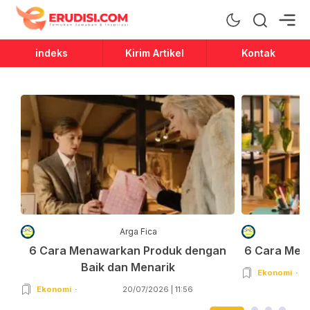
Erudisi
Temukan Jawaban dan Inspirasi
indeks
Kirim Artikel
Kontak
Arga Fica
6 Cara Menawarkan Produk dengan
6 Cara Men
Baik dan Menarik
Ekonomi
Ekonomi
20/07/2026 | 11:56