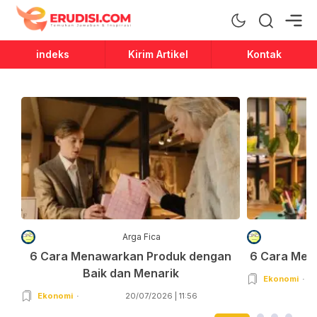
Erudisi
Temukan Jawaban dan Inspirasi
indeks
Kirim Artikel
Kontak
Arga Fica
6 Cara Menawarkan Produk dengan
6 Cara Men
Baik dan Menarik
Ekonomi
Ekonomi
20/07/2026 | 11:56