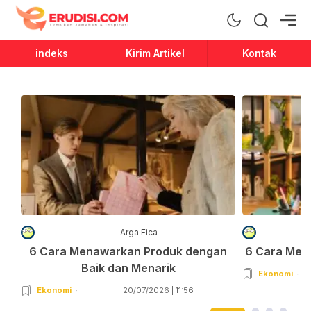
Erudisi
Temukan Jawaban dan Inspirasi
indeks
Kirim Artikel
Kontak
Arga Fica
6 Cara Menawarkan Produk dengan
6 Cara Men
Baik dan Menarik
Ekonomi
Ekonomi
20/07/2026 | 11:56