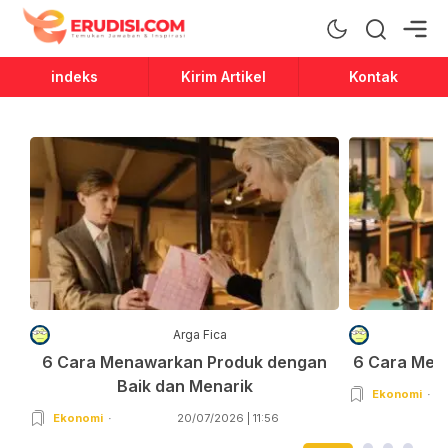
Erudisi
Temukan Jawaban dan Inspirasi
indeks
Kirim Artikel
Kontak
Arga Fica
6 Cara Menawarkan Produk dengan
6 Cara Men
Baik dan Menarik
Ekonomi
Ekonomi
20/07/2026 | 11:56