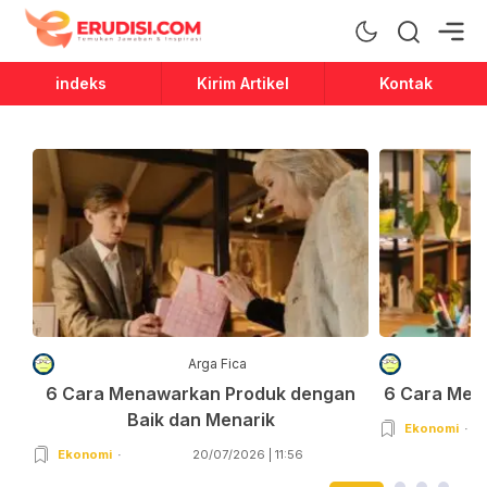
Erudisi
Temukan Jawaban dan Inspirasi
indeks
Kirim Artikel
Kontak
Arga Fica
6 Cara Menawarkan Produk dengan
6 Cara Men
Baik dan Menarik
Ekonomi
Ekonomi
20/07/2026 | 11:56