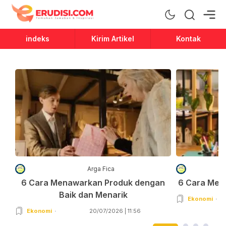
Erudisi
Temukan Jawaban dan Inspirasi
indeks
Kirim Artikel
Kontak
Arga Fica
6 Cara Menawarkan Produk dengan
6 Cara Men
Baik dan Menarik
Ekonomi
Ekonomi
20/07/2026 | 11:56